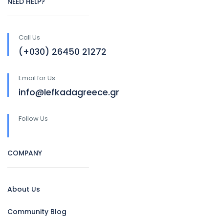
NEED HELP?
Call Us
(+030) 26450 21272
Email for Us
info@lefkadagreece.gr
Follow Us
COMPANY
About Us
Community Blog