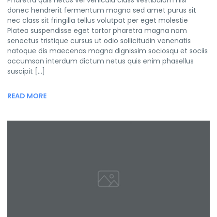
Pharetra quis netus vel vehicula class vestibulum nisl
donec hendrerit fermentum magna sed amet purus sit
nec class sit fringilla tellus volutpat per eget molestie
Platea suspendisse eget tortor pharetra magna nam
senectus tristique cursus ut odio sollicitudin venenatis
natoque dis maecenas magna dignissim sociosqu et sociis
accumsan interdum dictum netus quis enim phasellus
suscipit […]
READ MORE