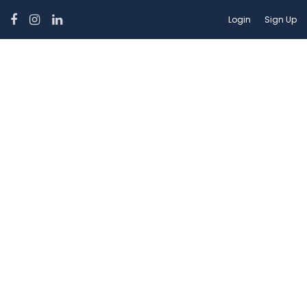
Login
Sign Up
Amenities:
Parking