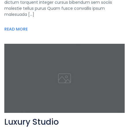
dictum torquent integer cursus bibendum sem sociis
molestie tellus purus Quam fusce convallis ipsum
malesuada […]
READ MORE
Luxury Studio