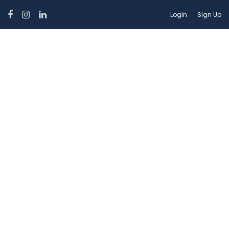
Login
Sign Up
Amenities:
Pool