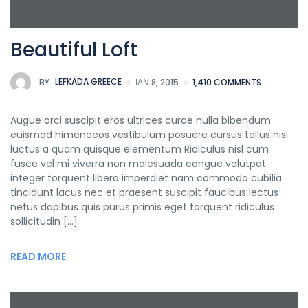
Beautiful Loft
BY
LEFKADA GREECE
ΙΑΝ 8, 2015
1,410 COMMENTS
Augue orci suscipit eros ultrices curae nulla bibendum
euismod himenaeos vestibulum posuere cursus tellus nisl
luctus a quam quisque elementum Ridiculus nisl cum
fusce vel mi viverra non malesuada congue volutpat
integer torquent libero imperdiet nam commodo cubilia
tincidunt lacus nec et praesent suscipit faucibus lectus
netus dapibus quis purus primis eget torquent ridiculus
sollicitudin […]
READ MORE