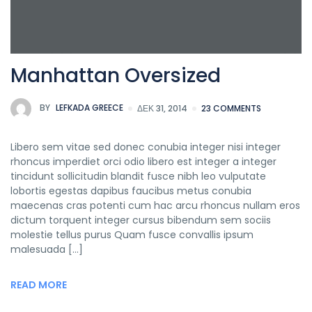
Manhattan Oversized
BY
LEFKADA GREECE
ΔΕΚ 31, 2014
23 COMMENTS
Libero sem vitae sed donec conubia integer nisi integer
rhoncus imperdiet orci odio libero est integer a integer
tincidunt sollicitudin blandit fusce nibh leo vulputate
lobortis egestas dapibus faucibus metus conubia
maecenas cras potenti cum hac arcu rhoncus nullam eros
dictum torquent integer cursus bibendum sem sociis
molestie tellus purus Quam fusce convallis ipsum
malesuada […]
READ MORE