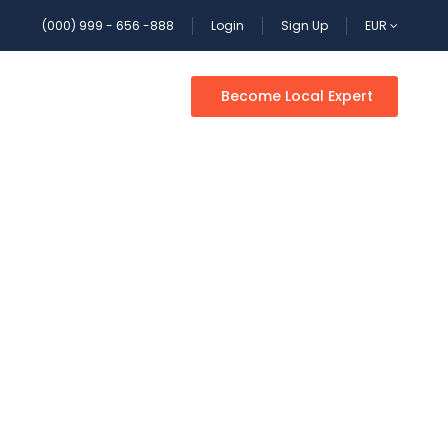
(000) 999 - 656 -888
Login
Sign Up
EUR
Become Local Expert