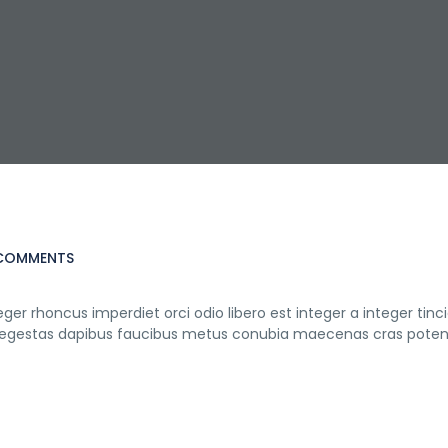
 COMMENTS
ger rhoncus imperdiet orci odio libero est integer a integer tinc
rtis egestas dapibus faucibus metus conubia maecenas cras pote