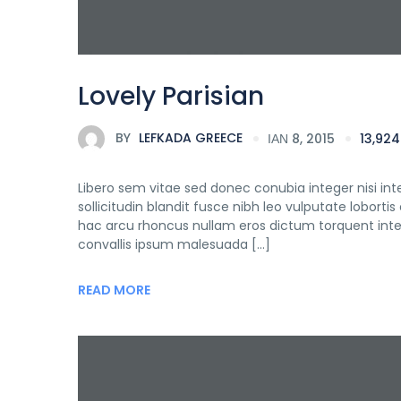
Lovely Parisian
BY
LEFKADA GREECE
ΙΑΝ 8, 2015
13,92
Libero sem vitae sed donec conubia integer nisi inte
sollicitudin blandit fusce nibh leo vulputate lobo
hac arcu rhoncus nullam eros dictum torquent int
convallis ipsum malesuada […]
READ MORE