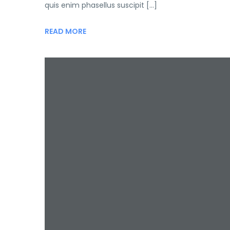
quis enim phasellus suscipit […]
READ MORE