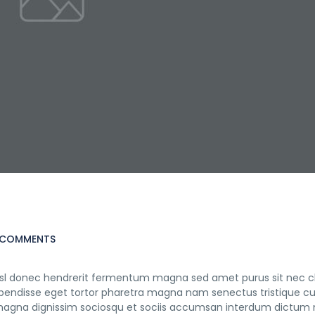
 COMMENTS
nisl donec hendrerit fermentum magna sed amet purus sit nec cl
suspendisse eget tortor pharetra magna nam senectus tristique cu
 magna dignissim sociosqu et sociis accumsan interdum dictum 