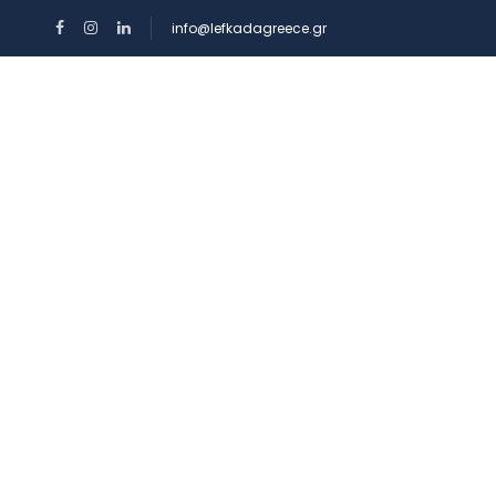
info@lefkadagreece.gr
HOME
RENTAL
Amenities:
Wi-Fi Int