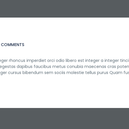
4 COMMENTS
ger rhoncus imperdiet orci odio libero est integer a integer tinc
rtis egestas dapibus faucibus metus conubia maecenas cras pote
eger cursus bibendum sem sociis molestie tellus purus Quam fu